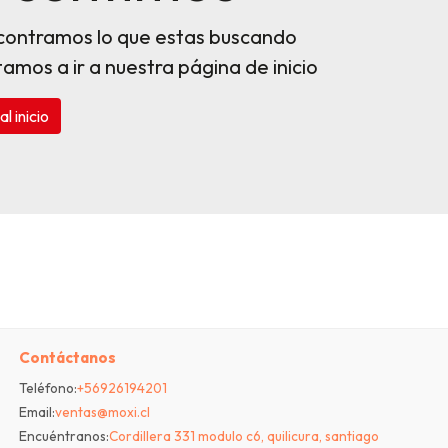
contramos lo que estas buscando
itamos a ir a nuestra página de inicio
al inicio
Contáctanos
Teléfono:
+56926194201
Email:
ventas@moxi.cl
Encuéntranos:
Cordillera 331 modulo c6, quilicura, santiago