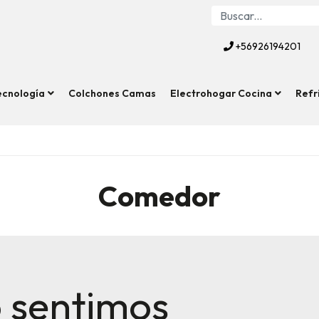
+56926194201
ecnología
Colchones Camas
Electrohogar Cocina
Refr
Comedor
 sentimos