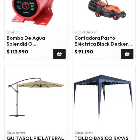
Splendid
Black+decker
Bomba De Agua
Cortadora Pasto
Splendid O
Eléctrica Black Decker
Presurizadora Brs-350w
1200 W 32 cm
$ 113.990
$ 91.190
3/4"-1" 58 l/min
Casa joven
Casa joven
QUITASOL PIE LATERAL
TOLDO BASICO RAYAS