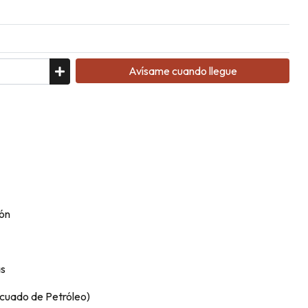
Avísame cuando llegue
ión
as
icuado de Petróleo)