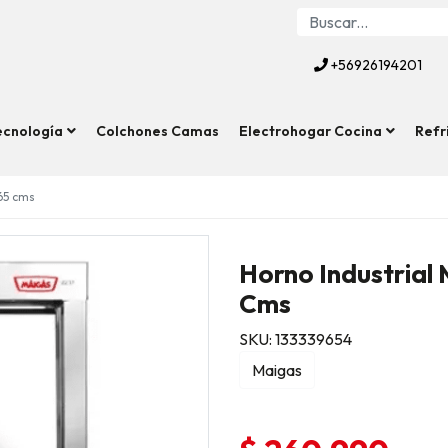
+56926194201
ecnología
Colchones Camas
Electrohogar Cocina
Refr
65 cms
Horno Industrial
Cms
SKU: 133339654
Maigas