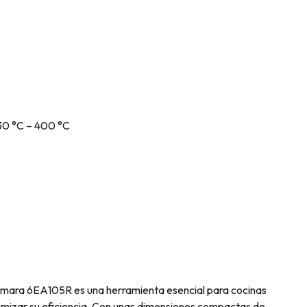
30 °C – 400 °C
Cámara 6EA105R es una herramienta esencial para cocinas
mizar su eficiencia. Con unas dimensiones compactas de