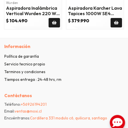
Wurden
Aspiradora Inalámbrica
Aspiradora Karcher Lava
Vertical Wurden 220 W
Tapices 1000W SE4
0.8 Litros WVC-
Blanca
$ 104.490
$ 379.990
SAUBER24
Información
Política de garantía
Servicio tecnico propio
Terminos y condiciones
Tiempos entrega : 24-48 hrs, rm
Contáctanos
Teléfono:
+56926194201
Email:
ventas@moxi.cl
Encuéntranos:
Cordillera 331 modulo c6, quilicura, santiago