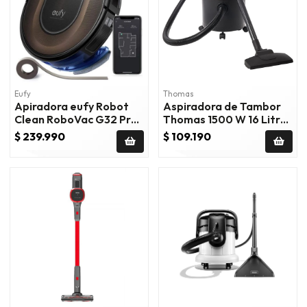
Eufy
Thomas
Apiradora eufy Robot
Aspiradora de Tambor
Clean RoboVac G32 Pro
Thomas 1500 W 16 Litros
Negro
Junior 1516
$ 239.990
$ 109.190