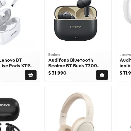
Realme
Lenovo
Audífono Bluetooth
Audí
 Live Pods XT90
Realme BT Buds T300
inal
Negro
Thin
$ 31.990
$ 11.