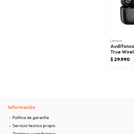
Lenovo
Audífonos
True Wirel
Negro
$ 29.990
Información
Política de garantía
Servicio tecnico propio
Terminos y condiciones