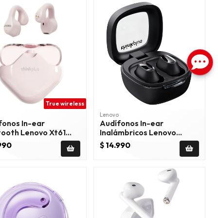
True wireless
Lenovo
fonos In-ear
Audífonos In-ear
tooth Lenovo Xt61
Inalámbricos Lenovo
do
Thinkplus Xt62 Negro
.990
$ 14.990