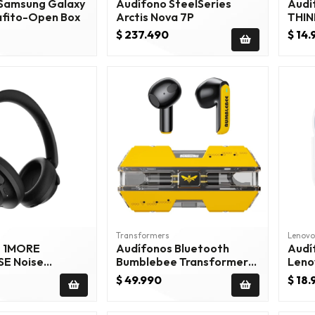
Samsung Galaxy
Audífono SteelSeries
Audifono
 2 Grafito-Open Box
Arctis Nova 7P
THIN
5.4 
$ 237.490
$ 14
Transformers
Lenovo
s 1MORE
Audífonos Bluetooth
Audí
SE Noise
Bumblebee Transformers
Leno
g Headphones
Pro Gamer Hifi TF-T01 -
$ 49.990
$ 18
egro
Amarillo