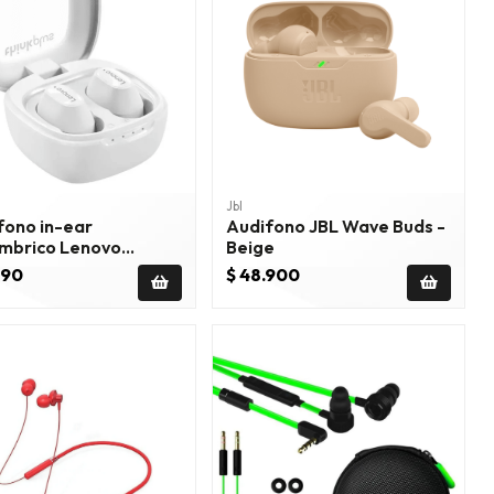
Jbl
fono in-ear
Audifono JBL Wave Buds -
ámbrico Lenovo
Beige
kPlus XT62 blanco
990
$ 48.900