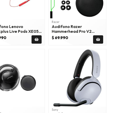
Razer
fono Lenovo
Audifono Razer
lus Live Pods XE05
Hammerhead Pro V2
Negro Verde
.990
$ 69.990
Sony