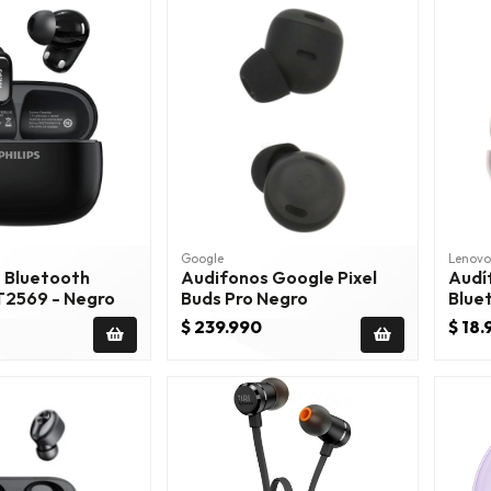
Google
Lenovo
 Bluetooth
Audifonos Google Pixel
Audí
AT2569 - Negro
Buds Pro Negro
Blue
Rosa
$ 239.990
$ 18