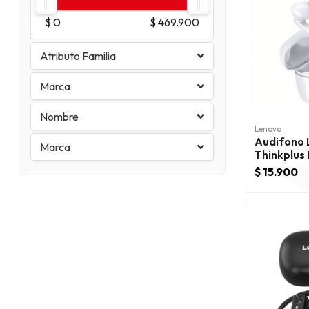
$ 0
$ 469.900
Atributo Familia
Marca
Nombre
Lenovo
Audifono Lenovo BT
Marca
Thinkplus
Blanco
$ 15.900