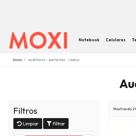
Notebook
Celulares
T
Inicio
audifonos - parlantes - radios
Au
Filtros
Mostrando 24
Limpiar
Filtrar