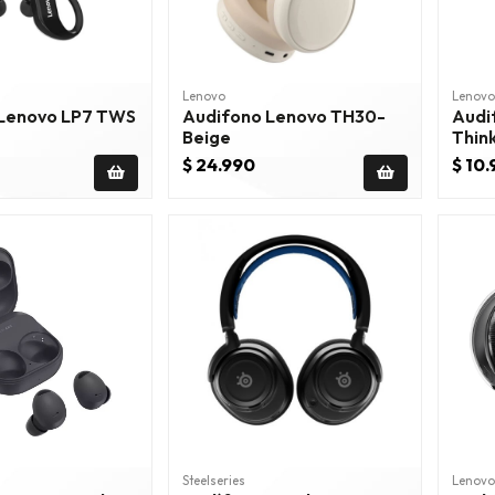
Lenovo
Lenovo
vo LP7 TWS
Audifono Lenovo TH30-
Audi
Beige
Thinkp
Rojo
$ 24.990
$ 10
Steelseries
Lenovo