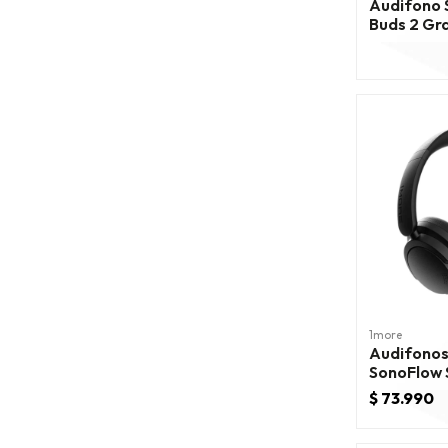
Audifono 
Buds
1more
Audifono
SonoFlow 
Cancellin
$ 73.990
HQ30 N