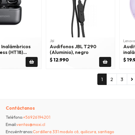
Jbl
Lenovo
 Inalámbricos
Audifonos JBL T290
Audi
ess (HT18)
(Aluminio), negro
inalá
$ 12.990
$ 19.
1
2
3
Contáctanos
Teléfono:
+56926194201
Email:
ventas@moxi.cl
Encuéntranos:
Cordillera 331 modulo c6, quilicura, santiago