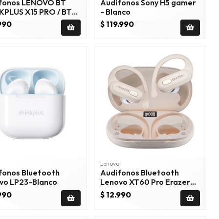
s LENOVO BT
Audifonos Sony H5 gamer
KPLUS X15 PRO / BT
- Blanco
Negro
.990
$ 119.990
Lenovo
fonos Bluetooth
Audifonos Bluetooth
vo LP23-Blanco
Lenovo XT60 Pro Erazer
Launch 2025 Beige
.990
$ 12.990