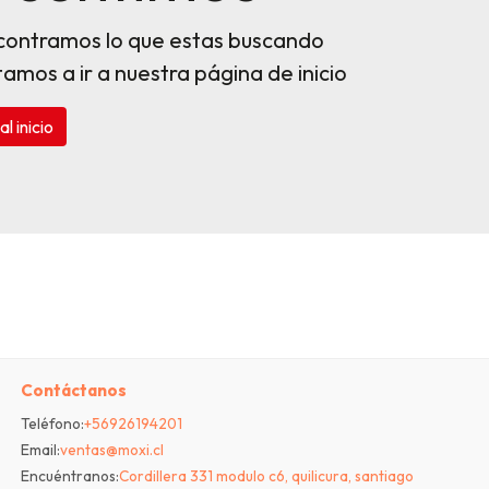
contramos lo que estas buscando
itamos a ir a nuestra página de inicio
al inicio
Contáctanos
Teléfono:
+56926194201
Email:
ventas@moxi.cl
Encuéntranos:
Cordillera 331 modulo c6, quilicura, santiago