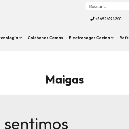
+56926194201
ecnología
Colchones Camas
Electrohogar Cocina
Refr
Maigas
 sentimos