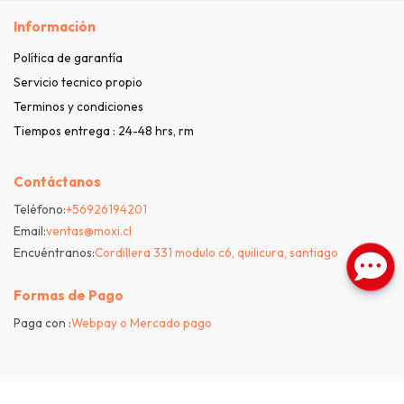
Información
Política de garantía
Servicio tecnico propio
Terminos y condiciones
Tiempos entrega : 24-48 hrs, rm
Contáctanos
Teléfono:
+56926194201
Email:
ventas@moxi.cl
Encuéntranos:
Cordillera 331 modulo c6, quilicura, santiago
Formas de Pago
Paga con :
Webpay o Mercado pago
Bsale
Moxi © 2026
| Venta con