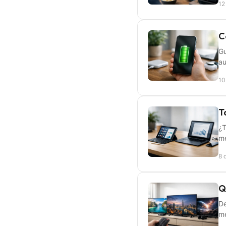
12
C
Gu
au
10
T
¿T
me
8 
Q
De
me