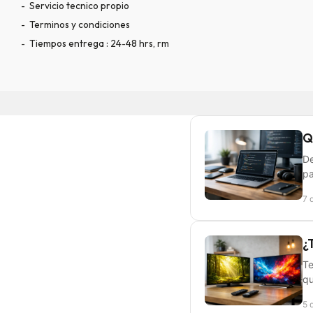
Servicio tecnico propio
Terminos y condiciones
Tiempos entrega : 24-48 hrs, rm
Q
De
pa
7 
¿
Te
qu
5 