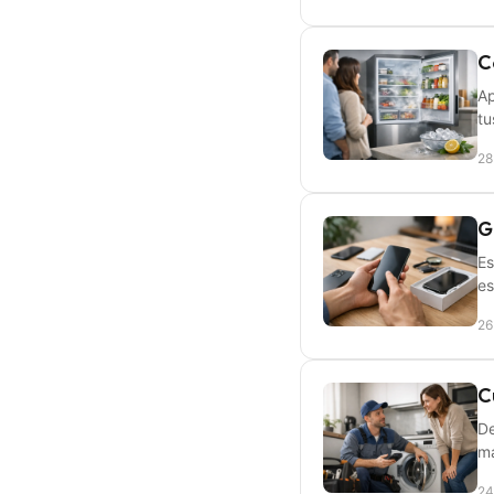
C
Ap
tu
28
G
Es
es
26
C
De
ma
24