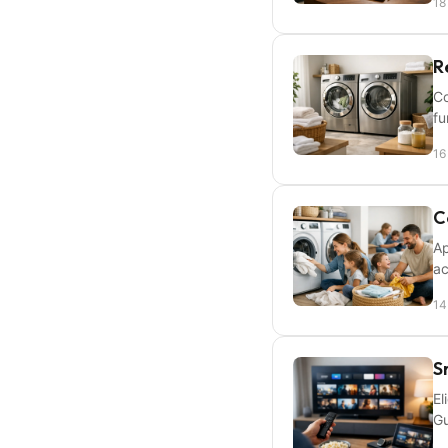
18
R
Co
fu
16
C
Ap
ac
14
S
El
Gu