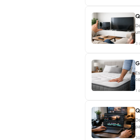
Q
De
un
3 
G
Es
co
1 
Q
De
pa
30