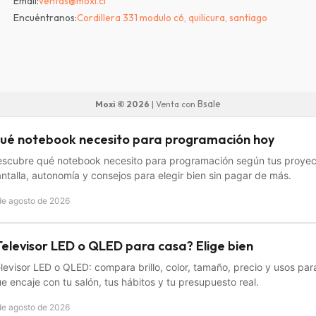
Email:
ventas@moxi.cl
Encuéntranos:
Cordillera 331 modulo c6, quilicura, santiago
Bsale
Moxi © 2026
| Venta con
ué notebook necesito para programación hoy
scubre qué notebook necesito para programación según tus proyec
ntalla, autonomía y consejos para elegir bien sin pagar de más.
de agosto de 2026
Televisor LED o QLED para casa? Elige bien
levisor LED o QLED: compara brillo, color, tamaño, precio y usos para
e encaje con tu salón, tus hábitos y tu presupuesto real.
de agosto de 2026