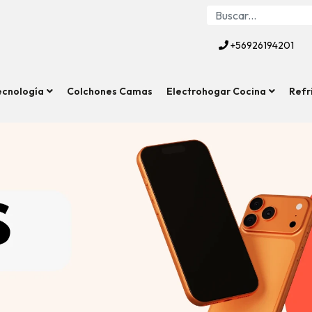
+56926194201
ecnología
Colchones Camas
Electrohogar Cocina
Refr