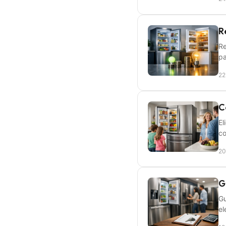
R
Re
pa
22
C
El
co
20
G
Gu
el