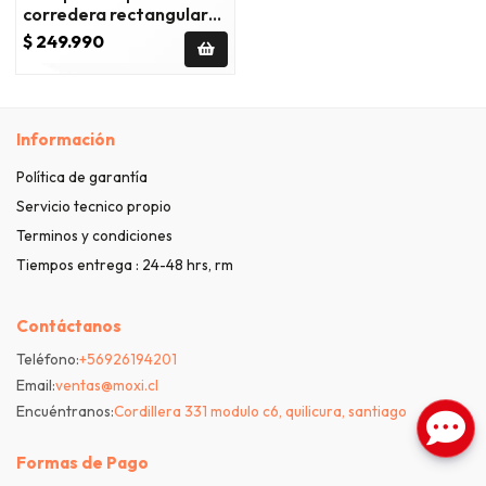
corredera rectangular
140x198 cm vidrio
$ 249.990
templado
Información
Política de garantía
Servicio tecnico propio
Terminos y condiciones
Tiempos entrega : 24-48 hrs, rm
Contáctanos
Teléfono:
+56926194201
Email:
ventas@moxi.cl
Encuéntranos:
Cordillera 331 modulo c6, quilicura, santiago
Formas de Pago