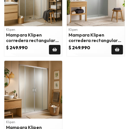
Klipen
Klipen
Mampara Klipen
Mampara Klipen
corredera rectangular
corredera rectangular
120x198 cm vidrio
140x185 cm vidrio
$ 249.990
$ 249.990
templado
templado
Klipen
Mampara Klipen