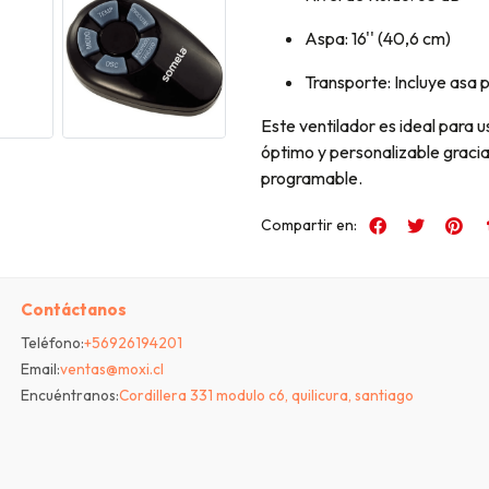
Aspa: 16'' (40,6 cm)
Transporte: Incluye asa p
Este ventilador es ideal para u
óptimo y personalizable gracia
programable.
Compartir en:
Contáctanos
Teléfono:
+56926194201
Email:
ventas@moxi.cl
Encuéntranos:
Cordillera 331 modulo c6, quilicura, santiago