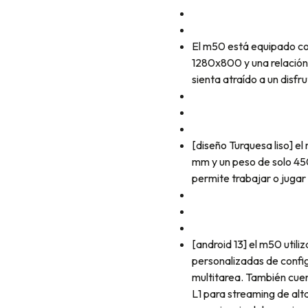
El m50 está equipado con
1280x800 y una relación 
sienta atraído a un disfr
[diseño Turquesa liso] e
mm y un peso de solo 450 
permite trabajar o jugar
[android 13] el m50 utili
personalizadas de config
multitarea. También cuen
L1 para streaming de alta