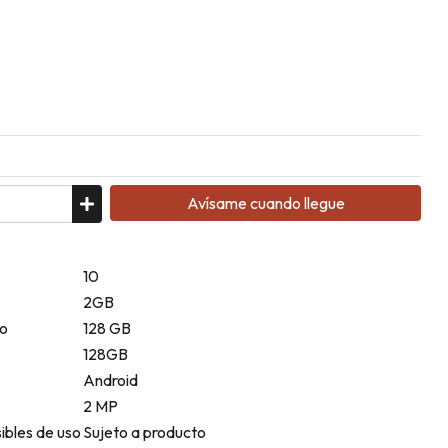
Avísame cuando llegue
10
2GB
o
128 GB
128GB
Android
2 MP
ibles de uso
Sujeto a producto