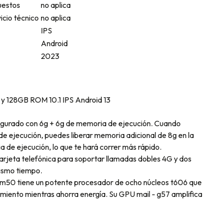
uestos
no aplica
icio técnico
no aplica
IPS
Android
2023
y 128GB ROM 10.1 IPS Android 13
igurado con 6g + 6g de memoria de ejecución. Cuando
e ejecución, puedes liberar memoria adicional de 8g en la
 de ejecución, lo que te hará correr más rápido.
arjeta telefónica para soportar llamadas dobles 4G y dos
mismo tiempo.
 m50 tiene un potente procesador de ocho núcleos t606 que
imiento mientras ahorra energía. Su GPU mail - g57 amplifica