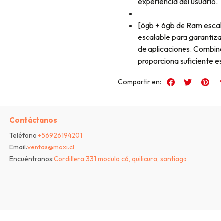
experiencia del usuario.
[6gb + 6gb de Ram escal
escalable para garantiza
de aplicaciones. Combin
proporciona suficiente es
Compartir en:
Contáctanos
Teléfono:
+56926194201
Email:
ventas@moxi.cl
Encuéntranos:
Cordillera 331 modulo c6, quilicura, santiago
Bsale
Moxi © 2026
| Venta con