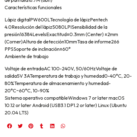
de pantalla16.7M (8bit)
Características funcionales
Lápiz digitalPW600LTecnología de lápizPentech
4.0Resolución del lápiz5080LPISensibilidad de la
presión16384LevelsExactitud±0.3mm (Center) ±2mm
(Corner)Altura de detección10mmTasa de informe266
PPSSoporte de inclinación±60°
Ambiente de trabajo
Voltaje de entradaAC 100-240V, 50/60HzVoltaje de
salida5V 3ATemperatura de trabajo y humedad0-40°C, 20-
80%Temperatura de almacenamiento y humedad-
20°C~60°C, 10-90%
Sistema operativo compatibleWindows 7 or later macOS
10.12 or later Android (USB3.1 DP1.2 or later) Linux (Ubuntu
20.04 LTS)