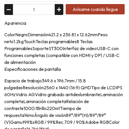
Avísame cuando llegue
Apariencia
ColorNegroDimensión421.2 x 236.81 x 12.62mmPeso
neto1.2kgTouchTeclas programables8 Teclas
ProgramablesSoporteST300Interfaz de videoUSB-C con
funciones completas (compatible con HDMI y DP) / USB-C
de alimentación
Especificaciones de pantalla
Espacio de trabajo349.6 x 196.7mm / 15.8
pulgadasResolución2560 x 1440 (16:9) QHDTipo de LCDIPS
60HzVidrio AGVidrio grabado antideslumbranteLaminación
completaLaminación completaRelación de
contraste1000:1Brillo220nitTiempo de
respuesta14msÁngulo de visión89°/89°(H)/89°/89°
(V)Gamut99%sRGB / 99%Rec.709 / 90%Adobe RGBColor