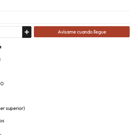
Avísame cuando llegue
a
:
50
er superior)
ros
L