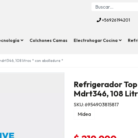
+56926194201
ecnología
Colchones Camas
Electrohogar Cocina
Refr
drt346, 108 litros * con abolladura *
Refrigerador Top
Mdrt346, 108 Litr
SKU: 6954903815817
Midea