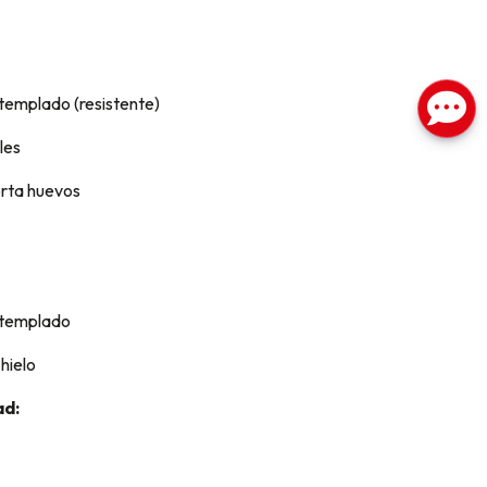
 templado (resistente)
les
orta huevos
o templado
hielo
ad: