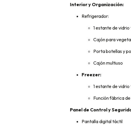
Interior y Organización:
Refrigerador:
1 estante de vidrio
Cajón para vegeta
Porta botellas y p
Cajón multiuso
Freezer:
1 estante de vidri
Función fábrica de 
Panel de Control y Segurid
Pantalla digital táctil