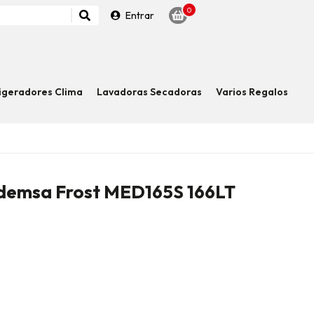
0
Entrar
igeradores Clima
Lavadoras Secadoras
Varios Regalos
demsa Frost MED165S 166LT