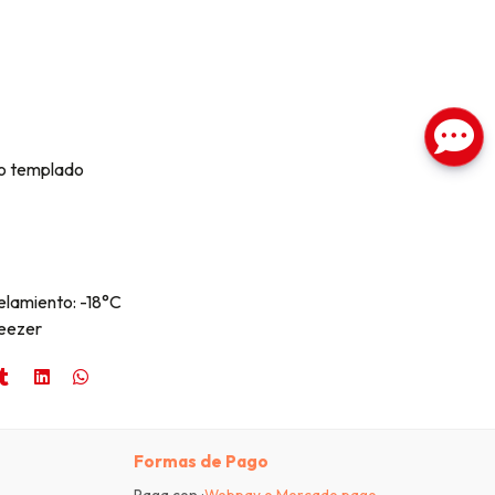
io templado
lamiento: -18°C
reezer
Formas de Pago