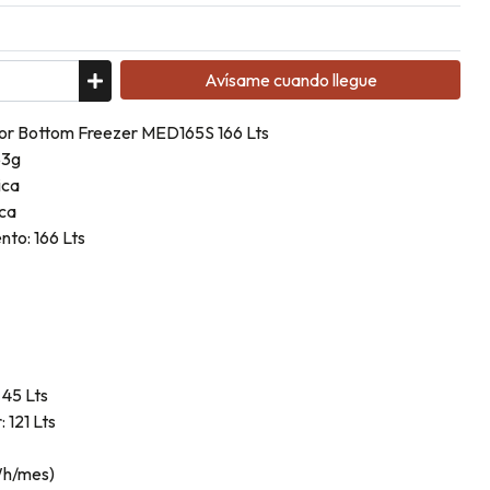
Avísame cuando llegue
or Bottom Freezer MED165S 166 Lts
53g
ica
ica
to: 166 Lts
 45 Lts
 121 Lts
Wh/mes)