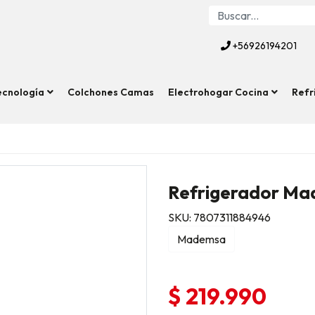
+56926194201
ecnología
Colchones Camas
Electrohogar Cocina
Refr
Refrigerador Ma
SKU: 7807311884946
Mademsa
$ 219.990