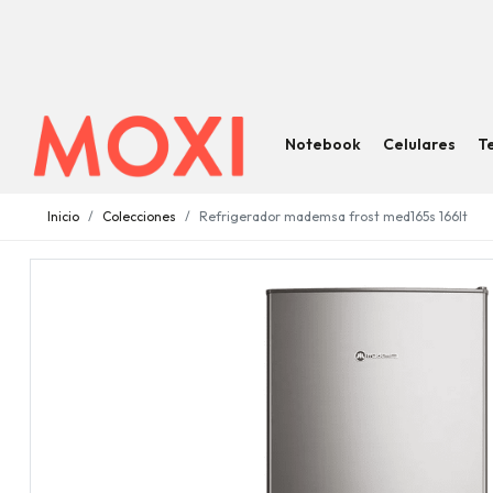
Notebook
Celulares
T
Inicio
Colecciones
Refrigerador mademsa frost med165s 166lt