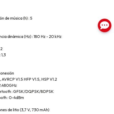
 de música (h) : 5
cia dinámica (Hz) : 180 Hz - 20 kHz
,2
 1,3
conexión
2, AVRCP V1.5 HFP V1.5, HSP V1.2
-2.480GHz
Bluetooth : GFSK/DQPSK/8DPSK
tooth : 0-4dBm
ones de litio (3,7 V, 730 mAh)