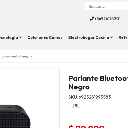
+56926194201
ecnología
Colchones Camas
Electrohogar Cocina
Refr
bl go essential negro
Parlante Bluetoo
Negro
SKU: 6925281995583
JBL