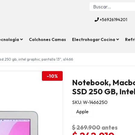
+56926194201
ecnología
Colchones Camas
Electrohogar Cocina
Refr
d 250 gb, intel graphic, pantalla 13", a1466
-10%
Notebook, Macboo
SSD 250 GB, Intel
SKU: W-1466250
Apple
$ 269.900
antes