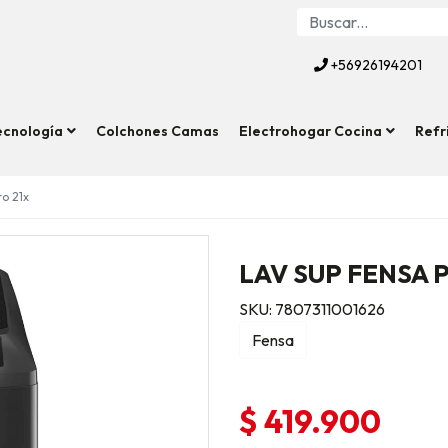
+56926194201
ecnología
Colchones Camas
Electrohogar Cocina
Refr
o 21x
LAV SUP FENSA 
SKU: 7807311001626
Fensa
$ 419.900