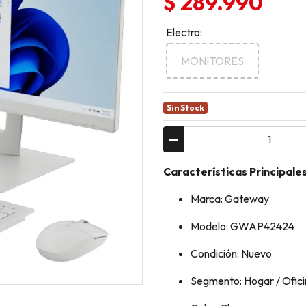
$ 289.990
Electro:
MONITORES
Sin Stock
Características Principale
Marca: Gateway
Modelo: GWAP42424
Condición: Nuevo
Segmento: Hogar / Ofic