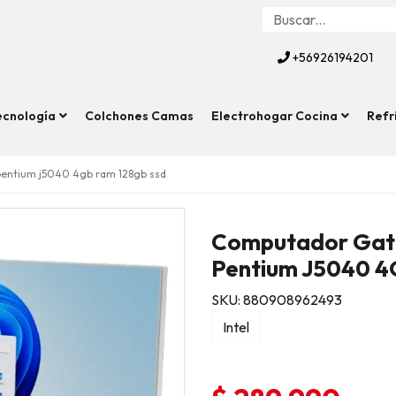
+56926194201
ecnología
Colchones Camas
Electrohogar Cocina
Refr
pentium j5040 4gb ram 128gb ssd
Computador Gatew
Pentium J5040 
SKU: 880908962493
Intel