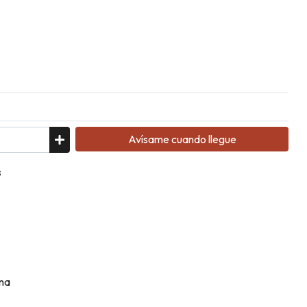
Avísame cuando llegue
s
ina