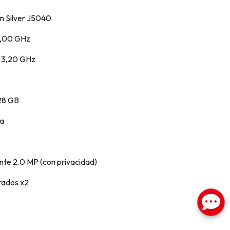
um Silver J5040
2,00 GHz
: 3,20 GHz
28 GB
da
te 2.0 MP (con privacidad)
rados x2