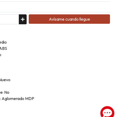
Avísame cuando llegue
edio
 ABS
o
 Nuevo
je: No
ra: Aglomerado MDP