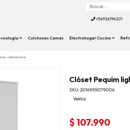
+56926194201
ecnología
Colchones Camas
Electrohogar Cocina
Refr
jones vekkahome
Clóset Pequim li
SKU: 2016955079006
Vekka
$ 107.990