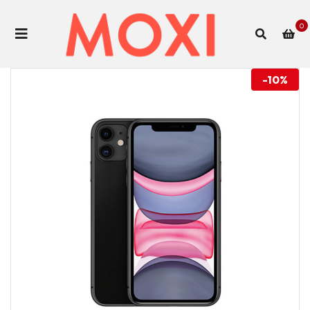
0
-10%