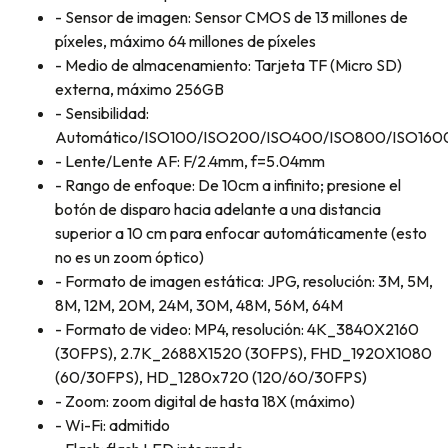
- Sensor de imagen: Sensor CMOS de 13 millones de
píxeles, máximo 64 millones de píxeles
- Medio de almacenamiento: Tarjeta TF (Micro SD)
externa, máximo 256GB
- Sensibilidad:
Automático/ISO100/ISO200/ISO400/ISO800/ISO16
- Lente/Lente AF: F/2.4mm, f=5.04mm
- Rango de enfoque: De 10cm a infinito; presione el
botón de disparo hacia adelante a una distancia
superior a 10 cm para enfocar automáticamente (esto
no es un zoom óptico)
- Formato de imagen estática: JPG, resolución: 3M, 5M,
8M, 12M, 20M, 24M, 30M, 48M, 56M, 64M
- Formato de video: MP4, resolución: 4K_3840X2160
(30FPS), 2.7K_2688X1520 (30FPS), FHD_1920X1080
(60/30FPS), HD_1280x720 (120/60/30FPS)
- Zoom: zoom digital de hasta 18X (máximo)
- Wi-Fi: admitido