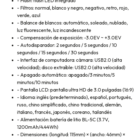
- Flash: flash LED integrado
- Filtros: normal, blanco y negro, negativo, retro, rojo,
verde, azul
- Balance de blancos: automático, soleado, nublado,
luz fluorescente, luz incandescente
- Compensación de exposición: -3.0EV ~ +3.0EV
- Autodisparador: 2 segundos / 5 segundos / 10
segundos / 15 segundos / 30 segundos
- Interfaz de computadora: cámara: USB2.0 (alta
velocidad); disco extraíble: USB2.0 (alta velocidad)
- Apagado automático: apagado/3 minutos/5
minutos/10 minutos
- Pantalla LCD: pantalla ultra HD de 3.0 pulgadas (16:9)
- Idioma: inglés (predeterminado), español, portugués,
ruso, chino simplificado, chino tradicional, alemán,
italiano, francés, japonés, coreano, tailandés
- Alimentación: batería de litio BL-5C (3.7V,
1200mAh/4.44Wh)
- Dimensiones: (longitud: 115mm) × (ancho: 46mm) ×