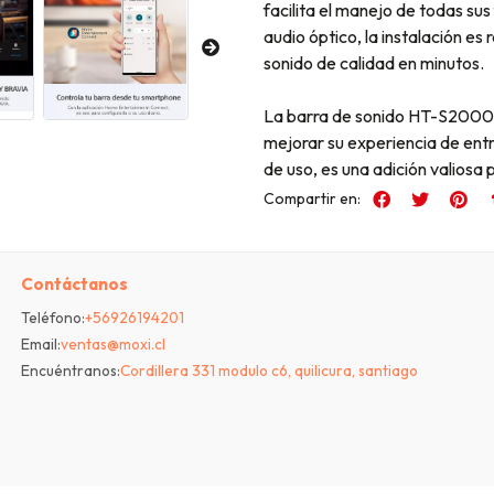
facilita el manejo de todas su
audio óptico, la instalación es
sonido de calidad en minutos.
La barra de sonido HT-S2000 e
mejorar su experiencia de ent
de uso, es una adición valiosa
Compartir en:
Contáctanos
Teléfono:
+56926194201
Email:
ventas@moxi.cl
Encuéntranos:
Cordillera 331 modulo c6, quilicura, santiago