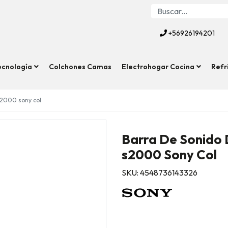
+56926194201
ecnología
Colchones Camas
Electrohogar Cocina
Refr
s2000 sony col
Barra De Sonido 
s2000 Sony Col
SKU: 4548736143326