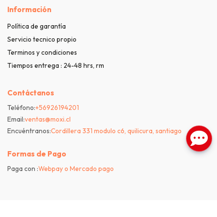
Información
Política de garantía
Servicio tecnico propio
Terminos y condiciones
Tiempos entrega : 24-48 hrs, rm
Contáctanos
Teléfono:
+56926194201
Email:
ventas@moxi.cl
Encuéntranos:
Cordillera 331 modulo c6, quilicura, santiago
Formas de Pago
Paga con :
Webpay o Mercado pago
Bsale
Moxi © 2026
| Venta con