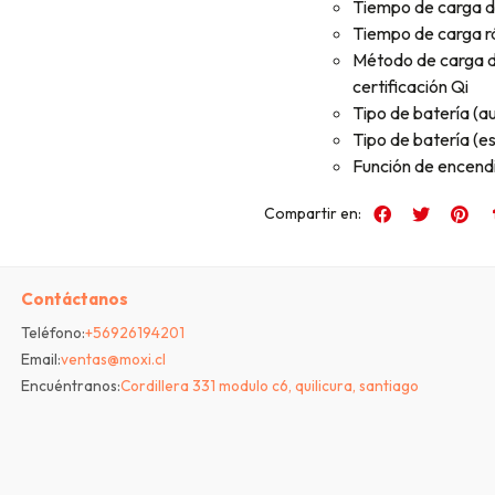
Tiempo de carga de
Tiempo de carga rá
Método de carga d
certificación Qi
Tipo de batería (au
Tipo de batería (est
Función de encend
Compartir en:
Contáctanos
Teléfono:
+56926194201
Email:
ventas@moxi.cl
Encuéntranos:
Cordillera 331 modulo c6, quilicura, santiago