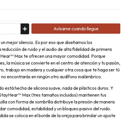
Avísame cuando llegue
un mejor silencio. Es por eso que diseñamos los
educción de ruido y el audio de alta fidelidad de primera
ayHear™ Max te ofrecen una mayor comodidad. Porque
es, la música se convierte en el centro de atención y tu pasión,
ero, trabajo en madera y cualquier otra cosa que te haga ser tú
 no encontrarás en ningún otro audífono inalámbrico.
do está hecha de silicona suave, nada de plásticos duros. Y
StayHear™ Max (tres tamaños incluidos) mantienen tus
uilla con forma de sombrilla distribuye la presión de manera
ndar comodidad, estabilidad y un bloqueo pasivo del ruido.
ida se coloca en el borde de la oreja para brindar un ajuste