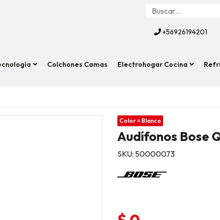
+56926194201
ecnología
Colchones Camas
Electrohogar Cocina
Refr
Color = Blanco
Audífonos Bose 
SKU: 50000073