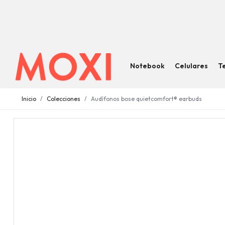
Notebook
Celulares
T
Inicio
Colecciones
Audífonos bose quietcomfort® earbuds