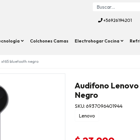
+56926194201
ecnología
Colchones Camas
Electrohogar Cocina
Refr
 xt65 bluetooth negro
Audifono Lenovo 
Negro
SKU: 6937096401944
Lenovo