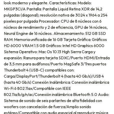
look moderno y elegante. Características: Modelo:
MKGP3CI/A Pantalla: Pantalla Liquid Retina XDR de 14,2
pulgadas (diagonal); resolución nativa de 3024 x 1964 a 254
pixeles por pulgada Procesador: CPU de 8 núcleos con 6
núcleos de rendimiento y 2 de eficiencia, GPU de 14 núcleos,
Neural Engine de 16 núcleos. Almacenamiento: 512 GB SSD
RAM: Memoria unificada de 16 GB Tarjeta Gráfica: Gráficos
HD 6000 VRAM 1.5 GB Gráficos: Intel HD Graphics 6000
Sistema Operativo: Mac Os 10.13 High Sierra Carga y
expansión: Ranura para tarjeta SDXC/Puerto HDMI/Entrada
de 3,5 mm para audífonos/Puerto MagSafe 3/Tres puertos
Thunderbolt 4 (USB-C) compatibles con:
Carga/DisplayPort/Thunderbolt 4 (hasta 40 Gb/s)/USB 4
(hasta 40 Gb/s) Conexión Inalámbrica: Conexión inalámbrica
Wi-Fi 6 802.11ax/Compatible con IEEE
802.11a/b/g/n/ac/Conexión inalámbrica Bluetooth 5.0 Audio:
Sistema de sonido de seis parlantes de alta fidelidad con
woofers con cancelación de fuerza/Amplio sonido
estéreo/Compatible con audio espacial al reproducir música